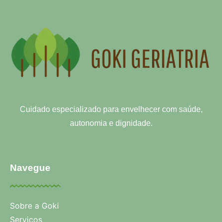
Cuidado especializado para envelhecer com saúde,
autonomia e dignidade.
Navegue
Sobre a Goki
Serviços