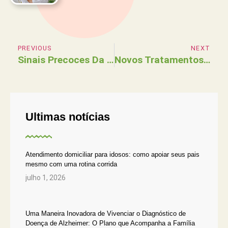
PREVIOUS
NEXT
Sinais Precoces Da Doença De Alzheimer: Reconhecendo As Mudanças Com Atenção E Cuidado.
Novos Tratamentos Para Doença De Alzheimer Em 2026: Avanços Reais E Perspectivas Que Geram Esperança.
Ultimas notícias
Atendimento domiciliar para idosos: como apoiar seus pais
mesmo com uma rotina corrida
julho 1, 2026
Uma Maneira Inovadora de Vivenciar o Diagnóstico de
Doença de Alzheimer: O Plano que Acompanha a Família