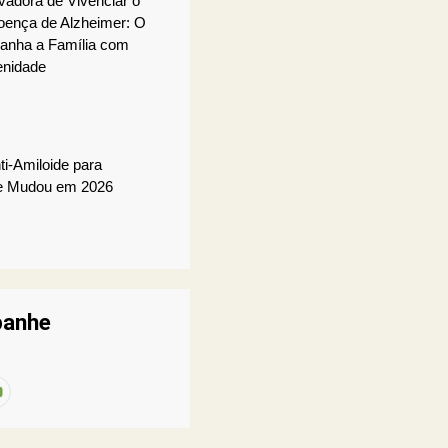
adora de Vivenciar o
oença de Alzheimer: O
anha a Família com
enidade
i-Amiloide para
e Mudou em 2026
anhe