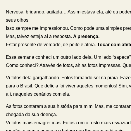
Nervosa, brigando, agitada… Assim estava ela, até eu pode
seus olhos.
Isso sempre me impressionou. Como pode uma simples pre
Mas, talvez esteja aí a resposta.
A presença.
Estar presente de verdade, de peito e alma.
Tocar com afet
Essa semana conheci um outro lado dela. Um lado “sapeca”.
Como conheci? Através de fotos, ah as fotos impressas. Qu
Vi fotos dela gargalhando. Fotos tomando sol na praia. Faz
para o Brasil. Que delícia foi viver aqueles momentos! Sim, 
alí, naqueles cenários com ela.
As fotos contaram a sua história para mim. Mas, me conta
chegada da sua doença.
Vi fotos mais emagrecidas. Fotos com o rosto mais esvaziad
roupão, e sem o brinco e o batom que lhe eram habituais.