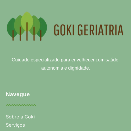
Cuidado especializado para envelhecer com saúde,
autonomia e dignidade.
Navegue
Sobre a Goki
Serviços