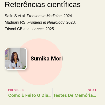
Referências científicas
Safiri S et al.
Frontiers in Medicine
, 2024.
Madnani RS.
Frontiers in Neurology
, 2023.
Frisoni GB et al.
Lancet
, 2025.
Sumika Mori
PREVIOUS
NEXT
Como É Feito O Diagnóstico Da Doença De Alzheimer?
Testes De Memória Ajudam A Diagnosticar Alzheimer?